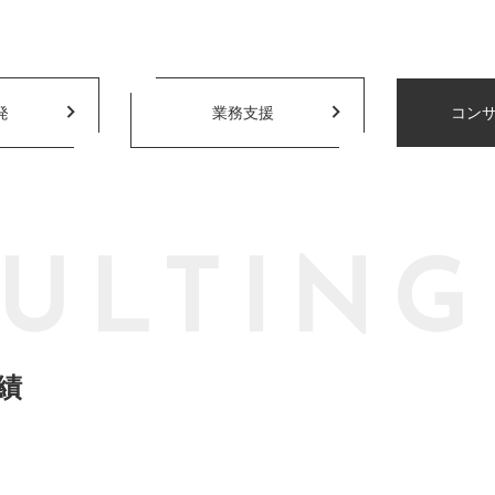
発
業務支援
コン
ULTING
績